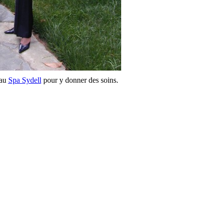
 au
Spa Sydell
pour y donner des soins.